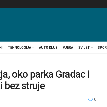
NI
TEHNOLOGIJA
AUTO KLUB
VJERA
SVIJET
SPOR
ja, oko parka Gradac i
 bez struje
0