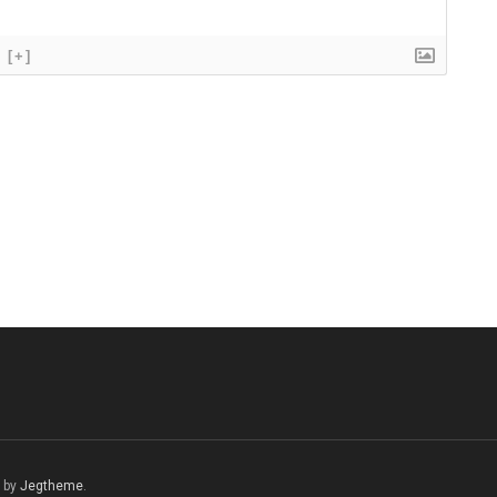
[+]
 by
Jegtheme
.