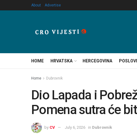
About
Advertise
HOME
HRVATSKA
HERCEGOVINA
POSLOV
Home
Dubrovnik
Dio Lapada i Pobrež
Pomena sutra će biti
by
CV
July 6, 2026
in
Dubrovnik