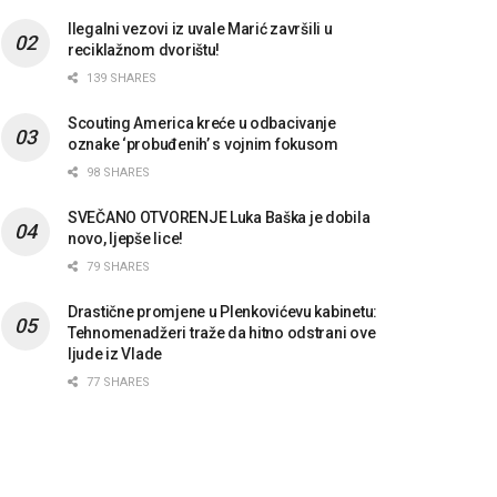
Ilegalni vezovi iz uvale Marić završili u
reciklažnom dvorištu!
139 SHARES
Scouting America kreće u odbacivanje
oznake ‘probuđenih’ s vojnim fokusom
98 SHARES
SVEČANO OTVORENJE Luka Baška je dobila
novo, ljepše lice!
79 SHARES
Drastične promjene u Plenkovićevu kabinetu:
Tehnomenadžeri traže da hitno odstrani ove
ljude iz Vlade
77 SHARES