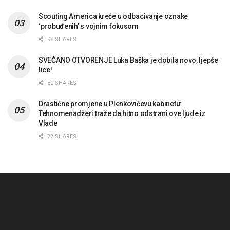
Scouting America kreće u odbacivanje oznake
‘probuđenih’ s vojnim fokusom
98 SHARES
SVEČANO OTVORENJE Luka Baška je dobila novo, ljepše
lice!
80 SHARES
Drastične promjene u Plenkovićevu kabinetu:
Tehnomenadžeri traže da hitno odstrani ove ljude iz
Vlade
77 SHARES