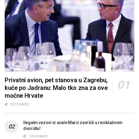
Privatni avion, pet stanova u Zagrebu,
kuće po Jadranu: Malo tko zna za ove
moćne Hrvate
322 SHARES
Ilegalni vezovi iz uvale Marić završili u reciklažnom
dvorištu!
139 SHARES