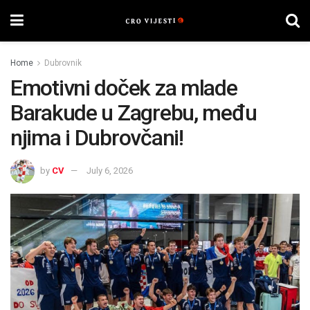
Home
Dubrovnik
Emotivni doček za mlade
Barakude u Zagrebu, među
njima i Dubrovčani!
by
CV
July 6, 2026