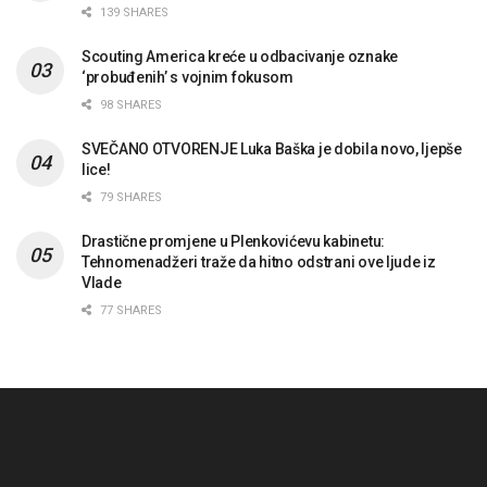
139 SHARES
Scouting America kreće u odbacivanje oznake
‘probuđenih’ s vojnim fokusom
98 SHARES
SVEČANO OTVORENJE Luka Baška je dobila novo, ljepše
lice!
79 SHARES
Drastične promjene u Plenkovićevu kabinetu:
Tehnomenadžeri traže da hitno odstrani ove ljude iz
Vlade
77 SHARES