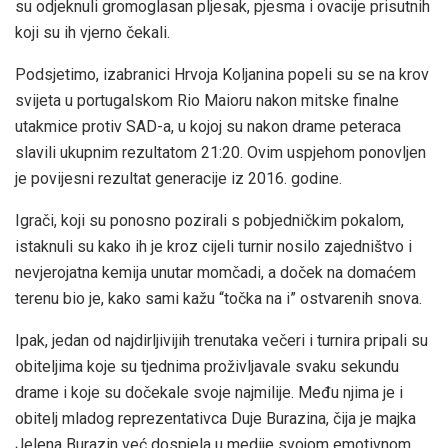
su odjeknuli gromoglasan pljesak, pjesma i ovacije prisutnih
koji su ih vjerno čekali.
Podsjetimo, izabranici Hrvoja Koljanina popeli su se na krov
svijeta u portugalskom Rio Maioru nakon mitske finalne
utakmice protiv SAD-a, u kojoj su nakon drame peteraca
slavili ukupnim rezultatom 21:20. Ovim uspjehom ponovljen
je povijesni rezultat generacije iz 2016. godine.
Igrači, koji su ponosno pozirali s pobjedničkim pokalom,
istaknuli su kako ih je kroz cijeli turnir nosilo zajedništvo i
nevjerojatna kemija unutar momčadi, a doček na domaćem
terenu bio je, kako sami kažu “točka na i” ostvarenih snova.
Ipak, jedan od najdirljivijih trenutaka večeri i turnira pripali su
obiteljima koje su tjednima proživljavale svaku sekundu
drame i koje su dočekale svoje najmilije. Među njima je i
obitelj mladog reprezentativca Duje Burazina, čija je majka
Jelena Burazin već dospjela u medije svojom emotivnom