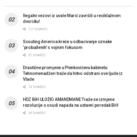
Ilegalni vezovi iz uvale Marić završili u reciklažnom
dvorištu!
117 SHARES
Scouting America kreće u odbacivanje oznake
‘probuđenih’ s vojnim fokusom
97 SHARES
Drastične promjene u Plenkovićevu kabinetu:
Tehnomenadžeri traže da hitno odstrani ove ljude iz
Vlade
74 SHARES
HDZ BiH ULOŽIO AMANDMANE Traže se izmjene
rezolucije o osudi napada na ustavni poredak BiH
59 SHARES