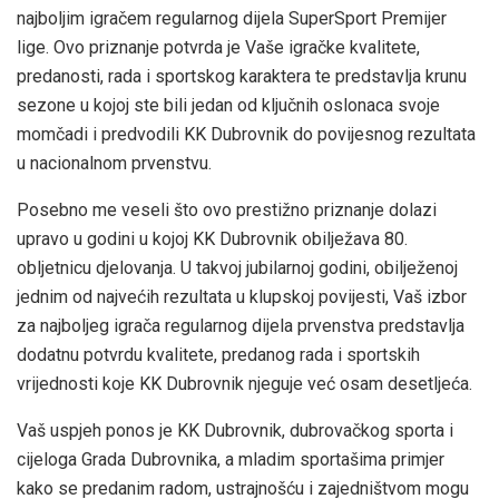
najboljim igračem regularnog dijela SuperSport Premijer
lige. Ovo priznanje potvrda je Vaše igračke kvalitete,
predanosti, rada i sportskog karaktera te predstavlja krunu
sezone u kojoj ste bili jedan od ključnih oslonaca svoje
momčadi i predvodili KK Dubrovnik do povijesnog rezultata
u nacionalnom prvenstvu.
Posebno me veseli što ovo prestižno priznanje dolazi
upravo u godini u kojoj KK Dubrovnik obilježava 80.
obljetnicu djelovanja. U takvoj jubilarnoj godini, obilježenoj
jednim od najvećih rezultata u klupskoj povijesti, Vaš izbor
za najboljeg igrača regularnog dijela prvenstva predstavlja
dodatnu potvrdu kvalitete, predanog rada i sportskih
vrijednosti koje KK Dubrovnik njeguje već osam desetljeća.
Vaš uspjeh ponos je KK Dubrovnik, dubrovačkog sporta i
cijeloga Grada Dubrovnika, a mladim sportašima primjer
kako se predanim radom, ustrajnošću i zajedništvom mogu