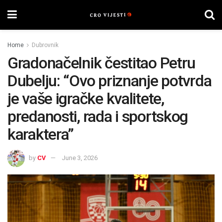
Home
Dubrovnik
Gradonačelnik čestitao Petru
Dubelju: “Ovo priznanje potvrda
je vaše igračke kvalitete,
predanosti, rada i sportskog
karaktera”
by
CV
June 3, 2026