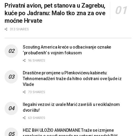
Privatni avion, pet stanova u Zagrebu,
kuće po Jadranu: Malo tko zna za ove
moćne Hrvate
313 SHARES
Scouting America kreće u odbacivanje oznake
‘probuđenih’ s vojnim fokusom
96 SHARES
Drastične promjene u Plenkovićevu kabinetu:
Tehnomenadžeri traže da hitno odstrani ove ljude iz
Vlade
73 SHARES
Ilegalni vezovi iz uvale Marić završili u reciklažnom
dvorištu!
63 SHARES
HDZ BiH ULOŽIO AMANDMANE Traže se izmjene