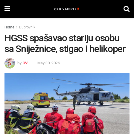
Home
Dubrovnik
HGSS spašavao stariju osobu
sa Sniježnice, stigao i helikoper
by
CV
May 30, 2026