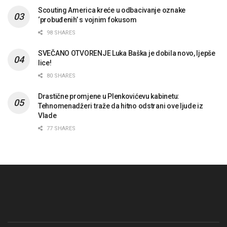
Scouting America kreće u odbacivanje oznake
‘probuđenih’ s vojnim fokusom
98 SHARES
SVEČANO OTVORENJE Luka Baška je dobila novo, ljepše
lice!
80 SHARES
Drastične promjene u Plenkovićevu kabinetu:
Tehnomenadžeri traže da hitno odstrani ove ljude iz
Vlade
77 SHARES