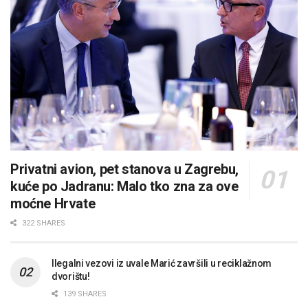
Privatni avion, pet stanova u Zagrebu,
kuće po Jadranu: Malo tko zna za ove
moćne Hrvate
322 SHARES
Ilegalni vezovi iz uvale Marić završili u reciklažnom
dvorištu!
139 SHARES