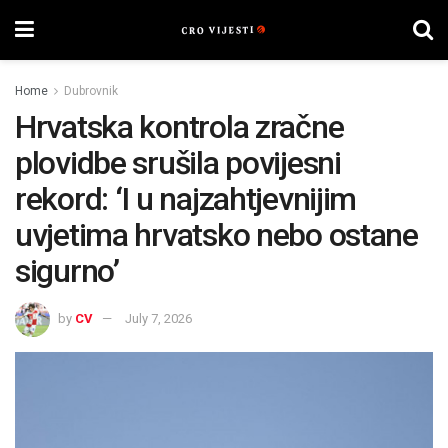
Home
Dubrovnik
Hrvatska kontrola zračne
plovidbe srušila povijesni
rekord: ‘I u najzahtjevnijim
uvjetima hrvatsko nebo ostane
sigurno’
by
CV
July 7, 2026