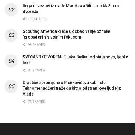
Ilegalni vezovi iz uvale Marić završili u reciklažnom
dvorištu!
139 SHARES
Scouting America kreće u odbacivanje oznake
‘probuđenih’ s vojnim fokusom
98 SHARES
SVEČANO OTVORENJE Luka Baška je dobila novo, ljepše
lice!
80 SHARES
Drastične promjene u Plenkovićevu kabinetu:
Tehnomenadžeri traže da hitno odstrani ove ljude iz
Vlade
77 SHARES