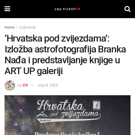
Home
Dubrovnik
‘Hrvatska pod zvijezdama’:
Izložba astrofotografija Branka
Nađa i predstavljanje knjige u
ART UP galeriji
by
CV
July 8, 2026