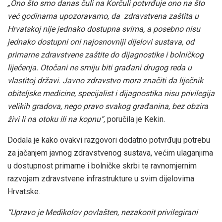
„Ono što smo danas čuli na Korčuli potvrđuje ono na što
već godinama upozoravamo, da zdravstvena zaštita u
Hrvatskoj nije jednako dostupna svima, a posebno nisu
jednako dostupni oni najosnovniji dijelovi sustava, od
primarne zdravstvene zaštite do dijagnostike i bolničkog
liječenja. Otočani ne smiju biti građani drugog reda u
vlastitoj državi. Javno zdravstvo mora značiti da liječnik
obiteljske medicine, specijalist i dijagnostika nisu privilegija
velikih gradova, nego pravo svakog građanina, bez obzira
živi li na otoku ili na kopnu“,
poručila je Kekin.
Dodala je kako ovakvi razgovori dodatno potvrđuju potrebu
za jačanjem javnog zdravstvenog sustava, većim ulaganjima
u dostupnost primarne i bolničke skrbi te ravnomjernim
razvojem zdravstvene infrastrukture u svim dijelovima
Hrvatske.
“Upravo je Medikolov povlašten, nezakonit privilegirani