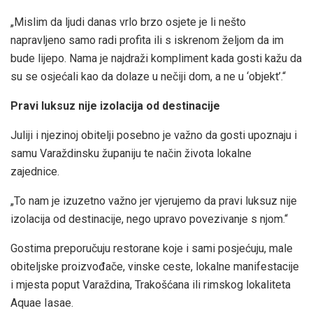
„Mislim da ljudi danas vrlo brzo osjete je li nešto
napravljeno samo radi profita ili s iskrenom željom da im
bude lijepo. Nama je najdraži kompliment kada gosti kažu da
su se osjećali kao da dolaze u nečiji dom, a ne u ‘objekt’.“
Pravi luksuz nije izolacija od destinacije
Juliji i njezinoj obitelji posebno je važno da gosti upoznaju i
samu Varaždinsku županiju te način života lokalne
zajednice.
„To nam je izuzetno važno jer vjerujemo da pravi luksuz nije
izolacija od destinacije, nego upravo povezivanje s njom.“
Gostima preporučuju restorane koje i sami posjećuju, male
obiteljske proizvođače, vinske ceste, lokalne manifestacije
i mjesta poput Varaždina, Trakošćana ili rimskog lokaliteta
Aquae Iasae.