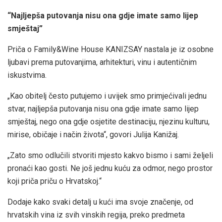
“Najljepša putovanja nisu ona gdje imate samo lijep
smještaj”
Priča o Family&Wine House KANIZSAY nastala je iz osobne
ljubavi prema putovanjima, arhitekturi, vinu i autentičnim
iskustvima.
„Kao obitelj često putujemo i uvijek smo primjećivali jednu
stvar, najljepša putovanja nisu ona gdje imate samo lijep
smještaj, nego ona gdje osjetite destinaciju, njezinu kulturu,
mirise, običaje i način života“, govori Julija Kanižaj.
„Zato smo odlučili stvoriti mjesto kakvo bismo i sami željeli
pronaći kao gosti. Ne još jednu kuću za odmor, nego prostor
koji priča priču o Hrvatskoj.“
Dodaje kako svaki detalj u kući ima svoje značenje, od
hrvatskih vina iz svih vinskih regija, preko predmeta