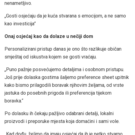
nenametljivo.
„Gosti osjećaju da je kuća stvarana s emocijom, a ne samo
kao investicija”
Onaj osjećaj kao da dolaze u nečiji dom
Personalizirani pristup danas je ono što razlikuje običan
smještaj od iskustva kojem se gosti vraćaju.
„Puno pažnje posvećujemo detaljima i osobnom pristupu.
Još prije dolaska gostima šaljemo preference sheet upitnik
kako bismo prilagodili boravak njihovim željama, od vrste
jastuka do posebnih prigoda ili preferencija tijekom
boravka.“
Po dolasku ih čekaju pažljivo odabrani detalji, lokalni
proizvodi i preporuke mjesta koja domaćini i sami vole.
„Kad dođu, želimo da imaju osjećaj da ih je netko stvarno