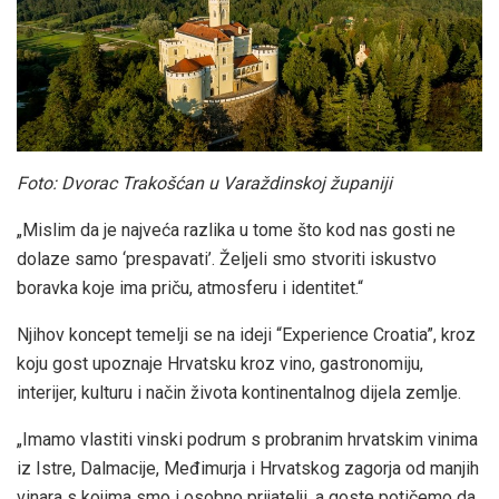
Foto: Dvorac Trakošćan u Varaždinskoj županiji
„Mislim da je najveća razlika u tome što kod nas gosti ne
dolaze samo ‘prespavati’. Željeli smo stvoriti iskustvo
boravka koje ima priču, atmosferu i identitet.“
Njihov koncept temelji se na ideji “Experience Croatia”, kroz
koju gost upoznaje Hrvatsku kroz vino, gastronomiju,
interijer, kulturu i način života kontinentalnog dijela zemlje.
„Imamo vlastiti vinski podrum s probranim hrvatskim vinima
iz Istre, Dalmacije, Međimurja i Hrvatskog zagorja od manjih
vinara s kojima smo i osobno prijatelji, a goste potičemo da