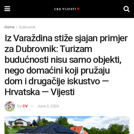
Home
Dubrovnik
Iz Varaždina stiže sjajan primjer
za Dubrovnik: Turizam
budućnosti nisu samo objekti,
nego domaćini koji pružaju
dom i drugačije iskustvo —
Hrvatska — Vijesti
by
CV
June 3, 2026