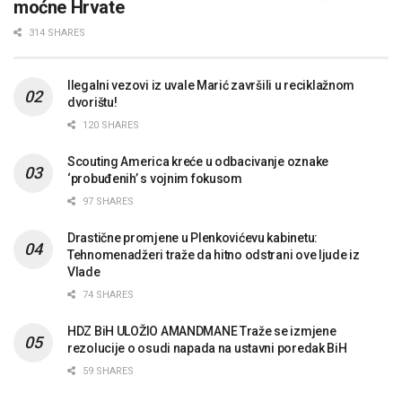
moćne Hrvate
314 SHARES
Ilegalni vezovi iz uvale Marić završili u reciklažnom
dvorištu!
120 SHARES
Scouting America kreće u odbacivanje oznake
‘probuđenih’ s vojnim fokusom
97 SHARES
Drastične promjene u Plenkovićevu kabinetu:
Tehnomenadžeri traže da hitno odstrani ove ljude iz
Vlade
74 SHARES
HDZ BiH ULOŽIO AMANDMANE Traže se izmjene
rezolucije o osudi napada na ustavni poredak BiH
59 SHARES