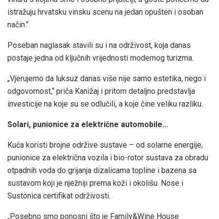
istražuju hrvatsku vinsku scenu na jedan opušten i osoban
način.“
Poseban naglasak stavili su i na održivost, koja danas
postaje jedna od ključnih vrijednosti modernog turizma.
„Vjerujemo da luksuz danas više nije samo estetika, nego i
odgovornost,“ priča Kanižaj i pritom detaljno predstavlja
investicije na koje su se odlučili, a koje čine veliku razliku.
Solari, punionice za električne automobile…
Kuća koristi brojne održive sustave – od solarne energije,
punionice za električna vozila i bio-rotor sustava za obradu
otpadnih voda do grijanja dizalicama topline i bazena sa
sustavom koji je nježniji prema koži i okolišu. Nose i
Sustonica certifikat održivosti.
„Posebno smo ponosni što je Family&Wine House