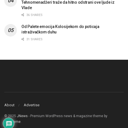
Tehnomenadžeri traže da hitno odstrani ove ljude iz
Vlade
36 SHARES
Od Palete emocija Kolosijekom do poticaja
istraživačkom duhu
31 SHARES
About
Advertise
© 2025
JNews
- Premium WordPress news & magazine theme by
Jegtheme
.