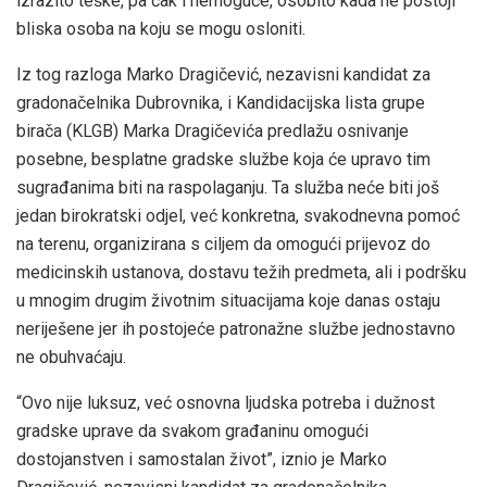
izrazito teške, pa čak i nemoguće, osobito kada ne postoji
bliska osoba na koju se mogu osloniti.
Iz tog razloga Marko Dragičević, nezavisni kandidat za
gradonačelnika Dubrovnika, i Kandidacijska lista grupe
birača (KLGB) Marka Dragičevića predlažu osnivanje
posebne, besplatne gradske službe koja će upravo tim
sugrađanima biti na raspolaganju. Ta služba neće biti još
jedan birokratski odjel, već konkretna, svakodnevna pomoć
na terenu, organizirana s ciljem da omogući prijevoz do
medicinskih ustanova, dostavu težih predmeta, ali i podršku
u mnogim drugim životnim situacijama koje danas ostaju
neriješene jer ih postojeće patronažne službe jednostavno
ne obuhvaćaju.
“Ovo nije luksuz, već osnovna ljudska potreba i dužnost
gradske uprave da svakom građaninu omogući
dostojanstven i samostalan život”, iznio je Marko