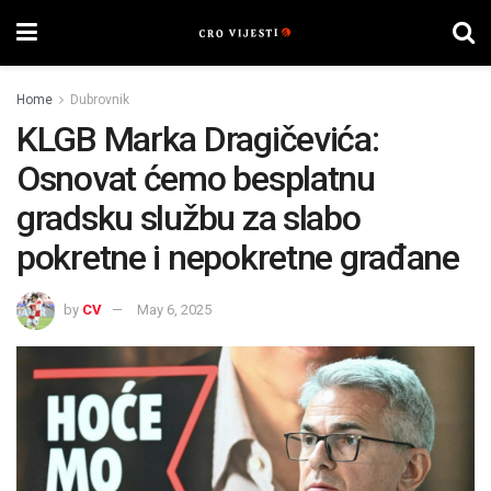
Home
Dubrovnik
KLGB Marka Dragičevića:
Osnovat ćemo besplatnu
gradsku službu za slabo
pokretne i nepokretne građane
by
CV
May 6, 2025