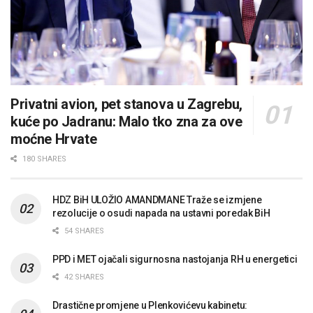
Privatni avion, pet stanova u Zagrebu,
kuće po Jadranu: Malo tko zna za ove
moćne Hrvate
180 SHARES
HDZ BiH ULOŽIO AMANDMANE Traže se izmjene
rezolucije o osudi napada na ustavni poredak BiH
54 SHARES
PPD i MET ojačali sigurnosna nastojanja RH u energetici
42 SHARES
Drastične promjene u Plenkovićevu kabinetu: