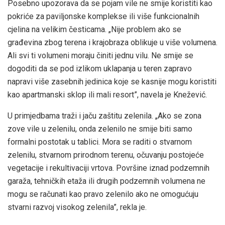
Posebno upozorava da se pojam vile ne smije koristiti kao
pokriće za paviljonske komplekse ili više funkcionalnih
cjelina na velikim česticama. „Nije problem ako se
građevina zbog terena i krajobraza oblikuje u više volumena.
Ali svi ti volumeni moraju činiti jednu vilu. Ne smije se
dogoditi da se pod izlikom uklapanja u teren zapravo
napravi više zasebnih jedinica koje se kasnije mogu koristiti
kao apartmanski sklop ili mali resort”, navela je Knežević.
U primjedbama traži i jaču zaštitu zelenila. „Ako se zona
zove vile u zelenilu, onda zelenilo ne smije biti samo
formalni postotak u tablici. Mora se raditi o stvarnom
zelenilu, stvarnom prirodnom terenu, očuvanju postojeće
vegetacije i rekultivaciji vrtova. Površine iznad podzemnih
garaža, tehničkih etaža ili drugih podzemnih volumena ne
mogu se računati kao pravo zelenilo ako ne omogućuju
stvarni razvoj visokog zelenila”, rekla je.