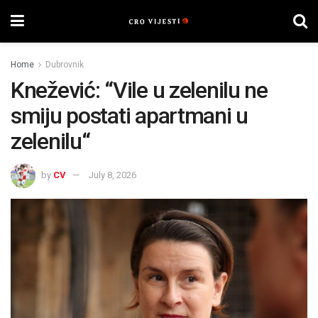
Home
Dubrovnik
Knežević: “Vile u zelenilu ne
smiju postati apartmani u
zelenilu“
by
CV
July 8, 2026