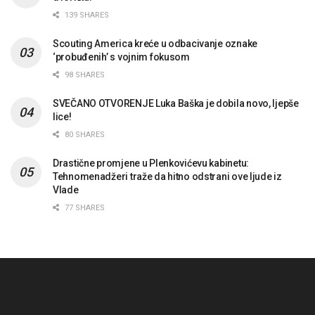
139 SHARES
Scouting America kreće u odbacivanje oznake
‘probuđenih’ s vojnim fokusom
98 SHARES
SVEČANO OTVORENJE Luka Baška je dobila novo, ljepše
lice!
80 SHARES
Drastične promjene u Plenkovićevu kabinetu:
Tehnomenadžeri traže da hitno odstrani ove ljude iz
Vlade
77 SHARES