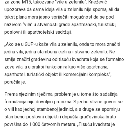
za zone M15, takozvane “vile u zelenilu”. Knežević
upozorava da sama ideja vila u zelenilu nije sporna, ali da
tekst plana mora jasno spriječiti mogućnost da se pod
nazivom “vila” u stvarnosti grade apartmanski, turistički,
poslovni ili aparthotelski sadržaji.
„Ako se u GUP-u kaže vila u zelenilu, onda to mora značiti
jednu vilu, jednu stambenu cjelinu i stvarno zelenilo. Ne
smije značiti građevinu od tisuću kvadrata koja se formalno
zove vila, a u praksi funkcionira kao više apartmana,
aparthotel, turistički objekt ili komercijalni kompleks”,
poručila je.
Prema njezinim riječima, problem je u tome što sadašnja
formulacija nije dovoljno precizna. S jedne strane govori se
o vili kao jednoj stambenoj jedinici, a s druge se spominju
stambeno-poslovni objekti i dopušta građevinska bruto
površina do 1.000 četvornih metara. „Tisuću kvadrata je