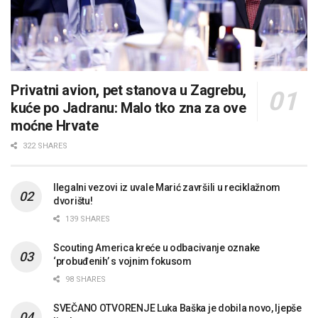
Privatni avion, pet stanova u Zagrebu,
kuće po Jadranu: Malo tko zna za ove
moćne Hrvate
322 SHARES
Ilegalni vezovi iz uvale Marić završili u reciklažnom
dvorištu!
139 SHARES
Scouting America kreće u odbacivanje oznake
‘probuđenih’ s vojnim fokusom
98 SHARES
SVEČANO OTVORENJE Luka Baška je dobila novo, ljepše