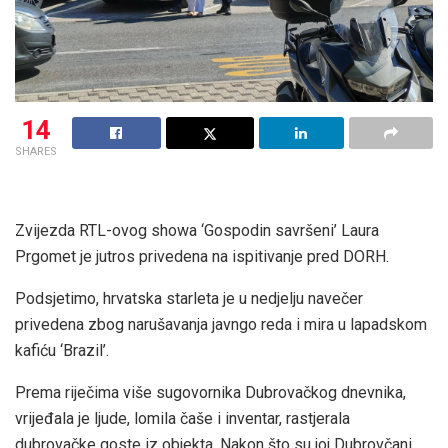
14
SHARES
Zvijezda RTL-ovog showa ‘Gospodin savršeni’ Laura
Prgomet je jutros privedena na ispitivanje pred DORH.
Podsjetimo, hrvatska starleta je u nedjelju navečer
privedena zbog narušavanja javngo reda i mira u lapadskom
kafiću ‘Brazil’.
Prema riječima više sugovornika Dubrovačkog dnevnika,
vrijeđala je ljude, lomila čaše i inventar, rastjerala
dubrovačke goste iz objekta. Nakon što su joj Dubrovčani