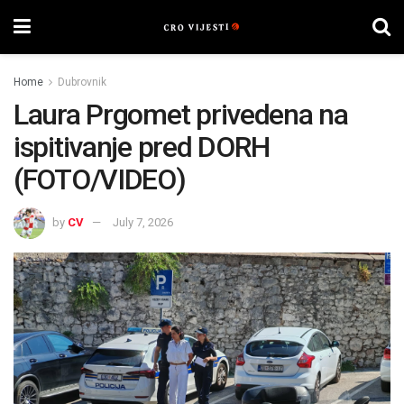
Home
Dubrovnik
Laura Prgomet privedena na
ispitivanje pred DORH
(FOTO/VIDEO)
by
CV
July 7, 2026