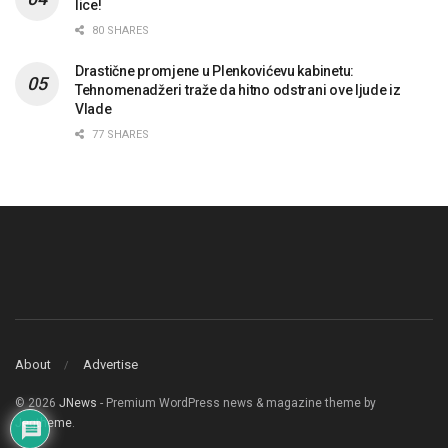
lice!
80 SHARES
Drastične promjene u Plenkovićevu kabinetu:
Tehnomenadžeri traže da hitno odstrani ove ljude iz
Vlade
77 SHARES
About
Advertise
© 2026
JNews
- Premium WordPress news & magazine theme by
Jegtheme
.