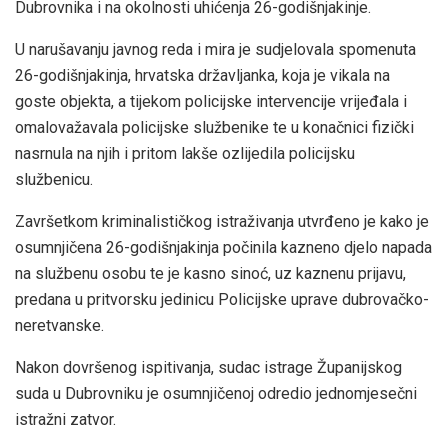
Dubrovnika i na okolnosti uhićenja 26-godišnjakinje.
U narušavanju javnog reda i mira je sudjelovala spomenuta
26-godišnjakinja, hrvatska državljanka, koja je vikala na
goste objekta, a tijekom policijske intervencije vrijeđala i
omalovažavala policijske službenike te u konačnici fizički
nasrnula na njih i pritom lakše ozlijedila policijsku
službenicu.
Završetkom kriminalističkog istraživanja utvrđeno je kako je
osumnjičena 26-godišnjakinja počinila kazneno djelo napada
na službenu osobu te je kasno sinoć, uz kaznenu prijavu,
predana u pritvorsku jedinicu Policijske uprave dubrovačko-
neretvanske.
Nakon dovršenog ispitivanja, sudac istrage Županijskog
suda u Dubrovniku je osumnjičenoj odredio jednomjesečni
istražni zatvor.