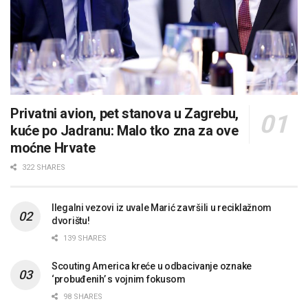
Privatni avion, pet stanova u Zagrebu,
kuće po Jadranu: Malo tko zna za ove
moćne Hrvate
322 SHARES
Ilegalni vezovi iz uvale Marić završili u reciklažnom
dvorištu!
139 SHARES
Scouting America kreće u odbacivanje oznake
‘probuđenih’ s vojnim fokusom
98 SHARES