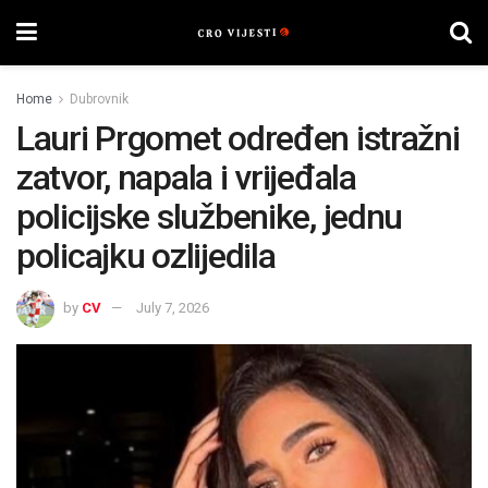
Home
Dubrovnik
Lauri Prgomet određen istražni
zatvor, napala i vrijeđala
policijske službenike, jednu
policajku ozlijedila
by
CV
July 7, 2026