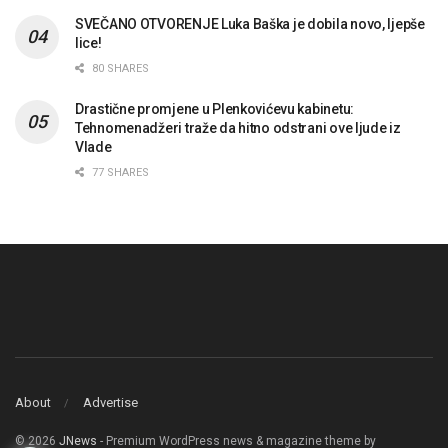
SVEČANO OTVORENJE Luka Baška je dobila novo, ljepše
lice!
80 SHARES
Drastične promjene u Plenkovićevu kabinetu:
Tehnomenadžeri traže da hitno odstrani ove ljude iz
Vlade
77 SHARES
About
Advertise
© 2026
JNews
- Premium WordPress news & magazine theme by