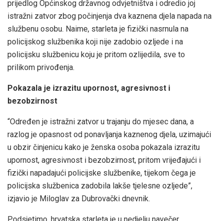
prijedlog Općinskog državnog odvjetništva i odredio joj
istražni zatvor zbog počinjenja dva kaznena djela napada na
službenu osobu. Naime, starleta je fizički nasrnula na
policijskog službenika koji nije zadobio ozljede i na
policijsku službenicu koju je pritom ozlijedila, sve to
prilikom privođenja.
Pokazala je izrazitu upornost, agresivnost i
bezobzirnost
“Određen je istražni zatvor u trajanju do mjesec dana, a
razlog je opasnost od ponavljanja kaznenog djela, uzimajući
u obzir činjenicu kako je ženska osoba pokazala izrazitu
upornost, agresivnost i bezobzirnost, pritom vrijeđajući i
fizički napadajući policijske službenike, tijekom čega je
policijska službenica zadobila lakše tjelesne ozljede”,
izjavio je Miloglav za Dubrovački dnevnik.
Podsjetimo, hrvatska starleta je u nedjelju navečer