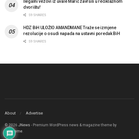
Ilegalni vezovi iz uvale Marić završili u reciklažnom
dvorištu!
59 SHARES
HDZ BiH ULOŽIO AMANDMANE Traže se izmjene
rezolucije o osudi napada na ustavni poredak BiH
59 SHARES
About
Advertise
© 2026
JNews
- Premium WordPress news & magazine theme by
Jegtheme
.