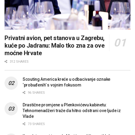
Privatni avion, pet stanova u Zagrebu,
kuće po Jadranu: Malo tko zna za ove
moćne Hrvate
312 SHARES
Scouting America kreće u odbacivanje oznake
‘probuđenih’ s vojnim fokusom
96 SHARES
Drastične promjene u Plenkovićevu kabinetu:
Tehnomenadžeri traže da hitno odstrani ove ljude iz
Vlade
73 SHARES