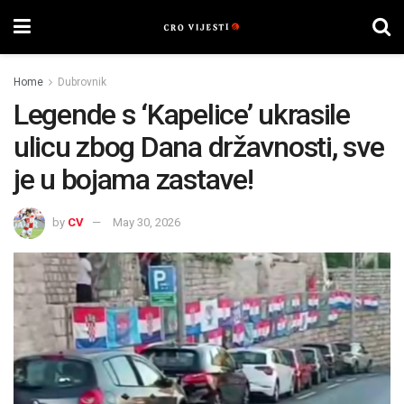
Home
Dubrovnik
Legende s ‘Kapelice’ ukrasile
ulicu zbog Dana državnosti, sve
je u bojama zastave!
by
CV
May 30, 2026