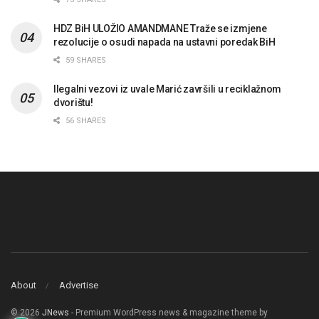
HDZ BiH ULOŽIO AMANDMANE Traže se izmjene
rezolucije o osudi napada na ustavni poredak BiH
59 SHARES
Ilegalni vezovi iz uvale Marić završili u reciklažnom
dvorištu!
56 SHARES
About
Advertise
© 2026
JNews
- Premium WordPress news & magazine theme by