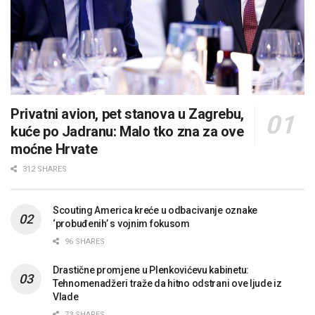
Privatni avion, pet stanova u Zagrebu,
kuće po Jadranu: Malo tko zna za ove
moćne Hrvate
312 SHARES
Scouting America kreće u odbacivanje oznake
‘probuđenih’ s vojnim fokusom
96 SHARES
Drastične promjene u Plenkovićevu kabinetu:
Tehnomenadžeri traže da hitno odstrani ove ljude iz
Vlade
73 SHARES