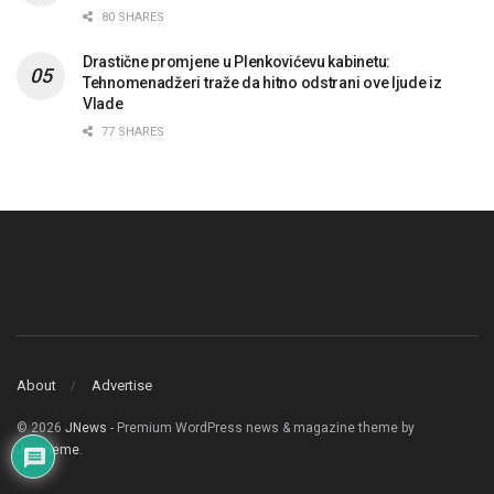
80 SHARES
Drastične promjene u Plenkovićevu kabinetu:
Tehnomenadžeri traže da hitno odstrani ove ljude iz
Vlade
77 SHARES
About
Advertise
© 2026
JNews
- Premium WordPress news & magazine theme by
Jegtheme
.