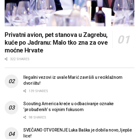
Privatni avion, pet stanova u Zagrebu,
kuće po Jadranu: Malo tko zna za ove
moćne Hrvate
322 SHARES
Ilegalni vezovi iz uvale Marić završili u reciklažnom
dvorištu!
139 SHARES
Scouting America kreće u odbacivanje oznake
‘probuđenih’ s vojnim fokusom
98 SHARES
SVEČANO OTVORENJE Luka Baška je dobila novo, ljepše
lice!