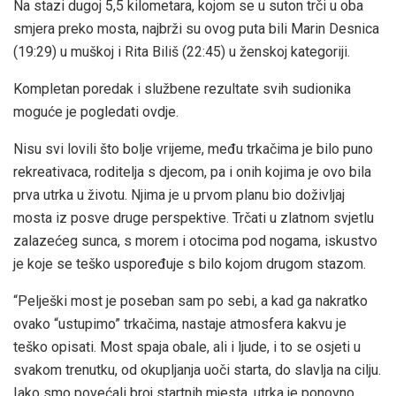
Na stazi dugoj 5,5 kilometara, kojom se u suton trči u oba
smjera preko mosta, najbrži su ovog puta bili Marin Desnica
(19:29) u muškoj i Rita Biliš (22:45) u ženskoj kategoriji.
Kompletan poredak i službene rezultate svih sudionika
moguće je pogledati ovdje.
Nisu svi lovili što bolje vrijeme, među trkačima je bilo puno
rekreativaca, roditelja s djecom, pa i onih kojima je ovo bila
prva utrka u životu. Njima je u prvom planu bio doživljaj
mosta iz posve druge perspektive. Trčati u zlatnom svjetlu
zalazećeg sunca, s morem i otocima pod nogama, iskustvo
je koje se teško uspoređuje s bilo kojom drugom stazom.
“Pelješki most je poseban sam po sebi, a kad ga nakratko
ovako “ustupimo” trkačima, nastaje atmosfera kakvu je
teško opisati. Most spaja obale, ali i ljude, i to se osjeti u
svakom trenutku, od okupljanja uoči starta, do slavlja na cilju.
Iako smo povećali broj startnih mjesta, utrka je ponovno