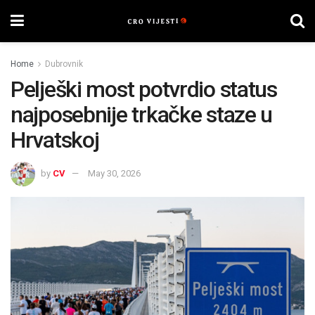
Home
Dubrovnik
Pelješki most potvrdio status
najposebnije trkačke staze u
Hrvatskoj
by
CV
May 30, 2026