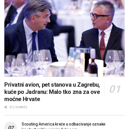
Privatni avion, pet stanova u Zagrebu,
kuće po Jadranu: Malo tko zna za ove
moćne Hrvate
312 SHARES
Scouting America kreće u odbacivanje oznake