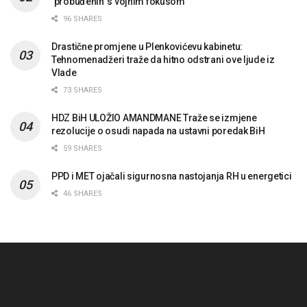
‘probuđenih’ s vojnim fokusom
96 SHARES
Drastične promjene u Plenkovićevu kabinetu:
Tehnomenadžeri traže da hitno odstrani ove ljude iz
Vlade
73 SHARES
HDZ BiH ULOŽIO AMANDMANE Traže se izmjene
rezolucije o osudi napada na ustavni poredak BiH
59 SHARES
PPD i MET ojačali sigurnosna nastojanja RH u energetici
46 SHARES