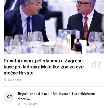
Privatni avion, pet stanova u Zagrebu,
kuće po Jadranu: Malo tko zna za ove
moćne Hrvate
322 SHARES
Ilegalni vezovi iz uvale Marić završili u reciklažnom
dvorištu!
139 SHARES