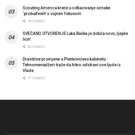
Scouting America kreće u odbacivanje oznake
‘probuđenih’ s vojnim fokusom
98 SHARES
SVEČANO OTVORENJE Luka Baška je dobila novo, ljepše
lice!
80 SHARES
Drastične promjene u Plenkovićevu kabinetu:
Tehnomenadžeri traže da hitno odstrani ove ljude iz
Vlade
77 SHARES