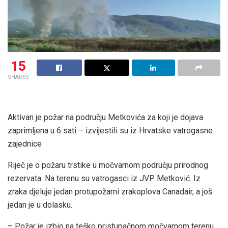
15
SHARES
Aktivan je požar na području Metkovića za koji je dojava
zaprimljena u 6 sati – izvijestili su iz Hrvatske vatrogasne
zajednice
Riječ je o požaru trstike u močvarnom području prirodnog
rezervata. Na terenu su vatrogasci iz JVP Metković. Iz
zraka djeluje jedan protupožarni zrakoplova Canadair, a još
jedan je u dolasku.
– Požar je izbio na teško pristupačnom močvarnom terenu,