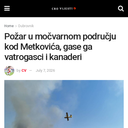
Home
Dubrovnik
Požar u močvarnom području
kod Metkovića, gase ga
vatrogasci i kanaderi
by
CV
July 7, 2026