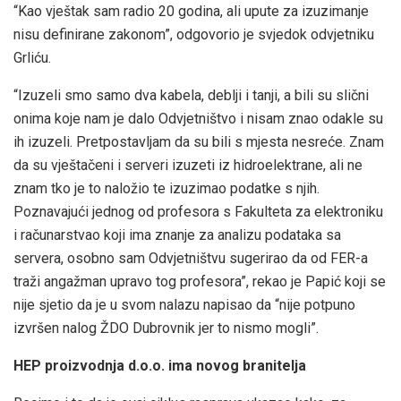
“Kao vještak sam radio 20 godina, ali upute za izuzimanje
nisu definirane zakonom”, odgovorio je svjedok odvjetniku
Grliću.
“Izuzeli smo samo dva kabela, deblji i tanji, a bili su slični
onima koje nam je dalo Odvjetništvo i nisam znao odakle su
ih izuzeli. Pretpostavljam da su bili s mjesta nesreće. Znam
da su vještačeni i serveri izuzeti iz hidroelektrane, ali ne
znam tko je to naložio te izuzimao podatke s njih.
Poznavajući jednog od profesora s Fakulteta za elektroniku
i računarstvao koji ima znanje za analizu podataka sa
servera, osobno sam Odvjetništvu sugerirao da od FER-a
traži angažman upravo tog profesora”, rekao je Papić koji se
nije sjetio da je u svom nalazu napisao da “nije potpuno
izvršen nalog ŽDO Dubrovnik jer to nismo mogli”.
HEP proizvodnja d.o.o. ima novog branitelja