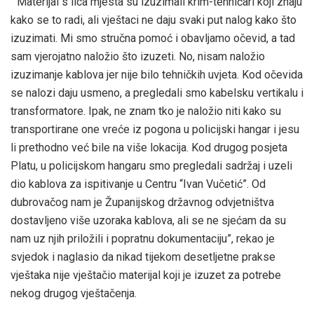
“Materijal s lica mjesta su izuzimali krim-tehničari koji znaju
kako se to radi, ali vještaci ne daju svaki put nalog kako što
izuzimati. Mi smo stručna pomoć i obavljamo očevid, a tad
sam vjerojatno naložio što izuzeti. No, nisam naložio
izuzimanje kablova jer nije bilo tehničkih uvjeta. Kod očevida
se nalozi daju usmeno, a pregledali smo kabelsku vertikalu i
transformatore. Ipak, ne znam tko je naložio niti kako su
transportirane one vreće iz pogona u policijski hangar i jesu
li prethodno već bile na više lokacija. Kod drugog posjeta
Platu, u policijskom hangaru smo pregledali sadržaj i uzeli
dio kablova za ispitivanje u Centru “Ivan Vučetić”. Od
dubrovačog nam je Županijskog državnog odvjetništva
dostavljeno više uzoraka kablova, ali se ne sjećam da su
nam uz njih priložili i popratnu dokumentaciju”, rekao je
svjedok i naglasio da nikad tijekom desetljetne prakse
vještaka nije vještačio materijal koji je izuzet za potrebe
nekog drugog vještačenja.