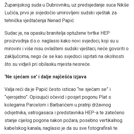
Županijskog suda u Dubrovniku, uz predsjedanje suca Nikše
Lučića, prvo je svjedočio umirovljeni sudski vještak za
tehnička vještačenja Nenad Papić.
Sudac je, na opasku branitelja optužene tvrtke HEP
proizvodnja d.o.o. naglasio kako novi svjedoci, koji su u
mirovini i više nisu ovlašteni sudski vještaci, neće govoriti o
zaključcima, nego će se kao svjedoci ispitati na okolnosti
što su vidjeli pri obilasku mjesta nesreće.
‘Ne sjećam se’ i dalje najčešća izjava
Valja reći da je Papić često isticao “ne sjećam se” i
“vjerojatno”. Opisujući očevid i posjet pogonu Plat s
kolegama Parcelom i Barbarićem u pratnji državnog
odvjetnika, vatrogasaca i predstavnika HEP-a te zatečeno
stanje cijelog pogona nakon požara, posebno vertikalnog
kabelskog kanala, naglasio je da su sve fotografirali te