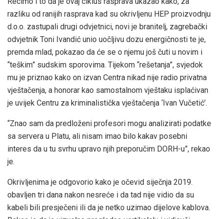
Recimo i to da je ovaj ciklus rasprava ukazao kako, za
razliku od ranijih rasprava kad su okrivljenu HEP proizvodnju
d.o.o. zastupali drugi odvjetnici, novi je branitelj, zagrebački
odvjetnik Toni Ivandić unio uočljivu dozu energičnosti te je,
premda mlad, pokazao da će se o njemu još čuti u novim i
“teškim” sudskim sporovima. Tijekom “rešetanja”, svjedok
mu je priznao kako on izvan Centra nikad nije radio privatna
vještačenja, a honorar kao samostalnom vještaku isplaćivan
je uvijek Centru za kriminalistička vještačenja ‘Ivan Vučetić’.
“Znao sam da predloženi profesori mogu analizirati podatke
sa servera u Platu, ali nisam imao bilo kakav posebni
interes da u tu svrhu upravo njih preporučim DORH-u”, rekao
je.
Okrivljenima je odgovorio kako je očevid siječnja 2019.
obavljen tri dana nakon nesreće i da tad nije vidio da su
kabeli bili presječeni ili da je netko uzimao dijelove kablova.