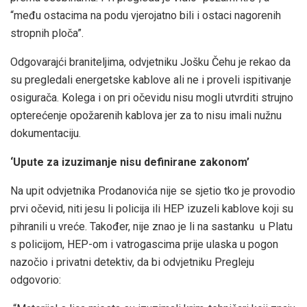
“među ostacima na podu vjerojatno bili i ostaci nagorenih
stropnih ploča”.
Odgovarajći braniteljima, odvjetniku Jošku Čehu je rekao da
su pregledali energetske kablove ali ne i proveli ispitivanje
osigurača. Kolega i on pri očevidu nisu mogli utvrditi strujno
opterećenje opožarenih kablova jer za to nisu imali nužnu
dokumentaciju.
‘Upute za izuzimanje nisu definirane zakonom’
Na upit odvjetnika Prodanovića nije se sjetio tko je provodio
prvi očevid, niti jesu li policija ili HEP izuzeli kablove koji su
pihranili u vreće. Također, nije znao je li na sastanku u Platu
s policijom, HEP-om i vatrogascima prije ulaska u pogon
nazočio i privatni detektiv, da bi odvjetniku Pregleju
odgovorio: