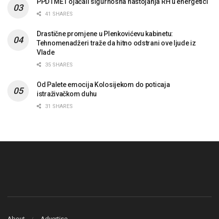
PPD i MET ojačali sigurnosna nastojanja RH u energetici
41 SHARES
Drastične promjene u Plenkovićevu kabinetu:
Tehnomenadžeri traže da hitno odstrani ove ljude iz
Vlade
35 SHARES
Od Palete emocija Kolosijekom do poticaja
istraživačkom duhu
31 SHARES
About
Advertise