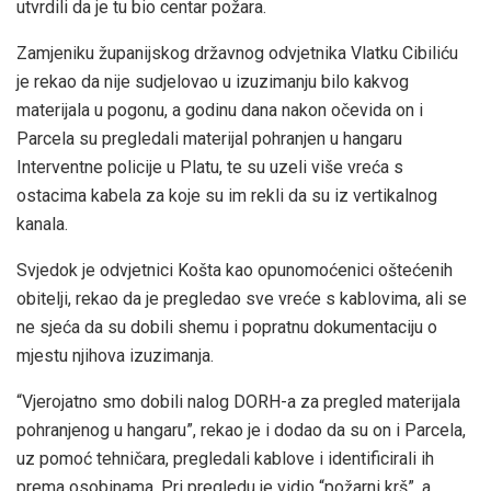
utvrdili da je tu bio centar požara.
Zamjeniku županijskog državnog odvjetnika Vlatku Cibiliću
je rekao da nije sudjelovao u izuzimanju bilo kakvog
materijala u pogonu, a godinu dana nakon očevida on i
Parcela su pregledali materijal pohranjen u hangaru
Interventne policije u Platu, te su uzeli više vreća s
ostacima kabela za koje su im rekli da su iz vertikalnog
kanala.
Svjedok je odvjetnici Košta kao opunomoćenici oštećenih
obitelji, rekao da je pregledao sve vreće s kablovima, ali se
ne sjeća da su dobili shemu i popratnu dokumentaciju o
mjestu njihova izuzimanja.
“Vjerojatno smo dobili nalog DORH-a za pregled materijala
pohranjenog u hangaru”, rekao je i dodao da su on i Parcela,
uz pomoć tehničara, pregledali kablove i identificirali ih
prema osobinama. Pri pregledu je vidio “požarni krš”, a