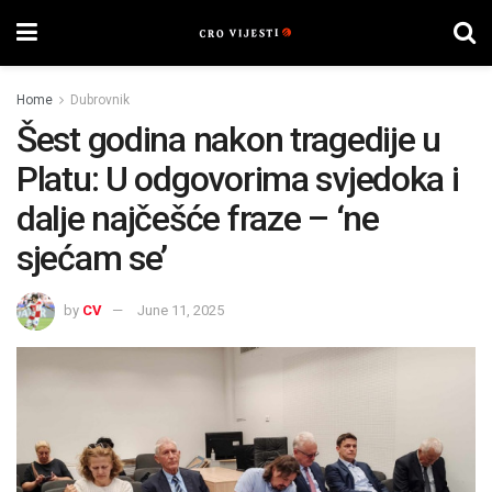
Home
Dubrovnik
Šest godina nakon tragedije u
Platu: U odgovorima svjedoka i
dalje najčešće fraze – ‘ne
sjećam se’
by
CV
June 11, 2025