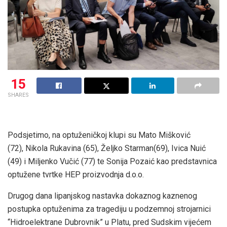
15
SHARES
Podsjetimo, na optuženičkoj klupi su Mato Mišković
(72), Nikola Rukavina (65), Željko Starman(69), Ivica Nuić
(49) i Miljenko Vučić (77) te Sonija Pozaić kao predstavnica
optužene tvrtke HEP proizvodnja d.o.o.
Drugog dana lipanjskog nastavka dokaznog kaznenog
postupka optuženima za tragediju u podzemnoj strojarnici
“Hidroelektrane Dubrovnik” u Platu, pred Sudskim vijećem