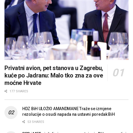
Privatni avion, pet stanova u Zagrebu,
kuće po Jadranu: Malo tko zna za ove
moćne Hrvate
177 SHARES
HDZ BiH ULOŽIO AMANDMANE Traže se izmjene
rezolucije o osudi napada na ustavni poredak BiH
53 SHARES