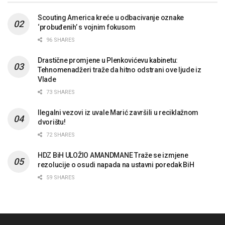
Scouting America kreće u odbacivanje oznake
‘probuđenih’ s vojnim fokusom
96 SHARES
Drastične promjene u Plenkovićevu kabinetu:
Tehnomenadžeri traže da hitno odstrani ove ljude iz
Vlade
73 SHARES
Ilegalni vezovi iz uvale Marić završili u reciklažnom
dvorištu!
72 SHARES
HDZ BiH ULOŽIO AMANDMANE Traže se izmjene
rezolucije o osudi napada na ustavni poredak BiH
59 SHARES