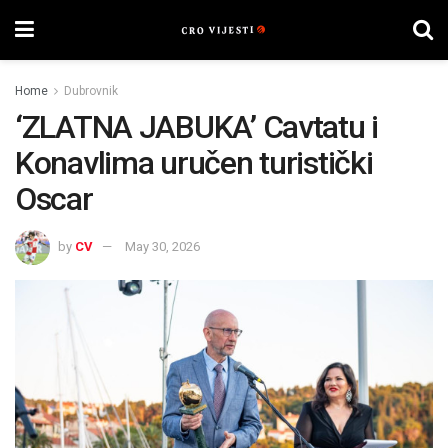
Home
Dubrovnik
‘ZLATNA JABUKA’ Cavtatu i
Konavlima uručen turistički
Oscar
by
CV
May 30, 2026