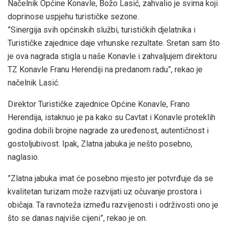
Načelnik Općine Konavle, Božo Lasić, zahvalio je svima koji
doprinose uspjehu turističke sezone.
”Sinergija svih općinskih službi, turističkih djelatnika i
Turističke zajednice daje vrhunske rezultate. Sretan sam što
je ova nagrada stigla u naše Konavle i zahvaljujem direktoru
TZ Konavle Franu Herendiji na predanom radu”, rekao je
načelnik Lasić.
Direktor Turističke zajednice Općine Konavle, Frano
Herendija, istaknuo je pa kako su Cavtat i Konavle proteklih
godina dobili brojne nagrade za uređenost, autentičnost i
gostoljubivost. Ipak, Zlatna jabuka je nešto posebno,
naglasio.
”Zlatna jabuka imat će posebno mjesto jer potvrđuje da se
kvalitetan turizam može razvijati uz očuvanje prostora i
običaja. Ta ravnoteža između razvijenosti i održivosti ono je
što se danas najviše cijeni”, rekao je on.