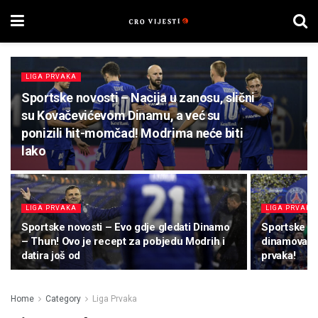
LIGA PRVAKA
Sportske novosti – Nacija u zanosu, slični
su Kovačevićevom Dinamu, a već su
ponizili hit-momčad! Modrima neće biti
lako
LIGA PRVAKA
LIGA PRVAKA
Sportske novosti – Evo gdje gledati Dinamo
Sportske no
– Thun! Ovo je recept za pobjedu Modrih i
dinamovac A
datira još od
prvaka!
Home
Category
Liga Prvaka