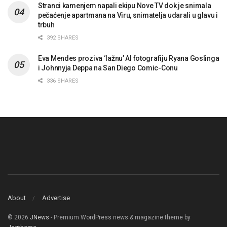
Stranci kamenjem napali ekipu Nove TV dok je snimala
pečaćenje apartmana na Viru, snimatelja udarali u glavu i
trbuh
392 SHARES
Eva Mendes proziva ‘lažnu’ AI fotografiju Ryana Goslinga
i Johnnyja Deppa na San Diego Comic-Conu
336 SHARES
About
Advertise
© 2026
JNews
- Premium WordPress news & magazine theme by