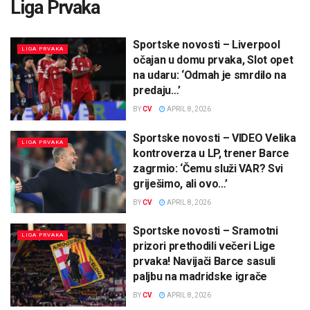
Liga Prvaka
Sportske novosti – Liverpool
LIGA PRVAKA
očajan u domu prvaka, Slot opet
na udaru: ‘Odmah je smrdilo na
predaju…’
BY
CV
APRIL 8, 2026
Sportske novosti – VIDEO Velika
LIGA PRVAKA
kontroverza u LP, trener Barce
zagrmio: ‘Čemu služi VAR? Svi
griješimo, ali ovo…’
BY
CV
APRIL 8, 2026
Sportske novosti – Sramotni
LIGA PRVAKA
prizori prethodili večeri Lige
prvaka! Navijači Barce sasuli
paljbu na madridske igrače
BY
CV
APRIL 8, 2026