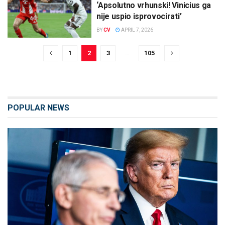
‘Apsolutno vrhunski! Vinicius ga
nije uspio isprovocirati’
BY
CV
APRIL 7, 2026
1
2
3
…
105
POPULAR NEWS