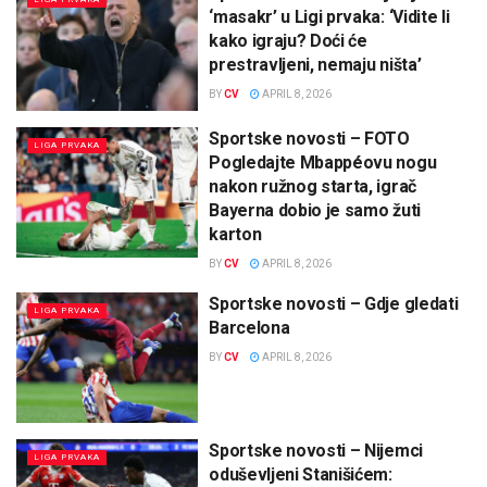
‘masakr’ u Ligi prvaka: ‘Vidite li
kako igraju? Doći će
prestravljeni, nemaju ništa’
BY
CV
APRIL 8, 2026
Sportske novosti – FOTO
LIGA PRVAKA
Pogledajte Mbappéovu nogu
nakon ružnog starta, igrač
Bayerna dobio je samo žuti
karton
BY
CV
APRIL 8, 2026
Sportske novosti – Gdje gledati
LIGA PRVAKA
Barcelona
BY
CV
APRIL 8, 2026
Sportske novosti – Nijemci
LIGA PRVAKA
oduševljeni Stanišićem: