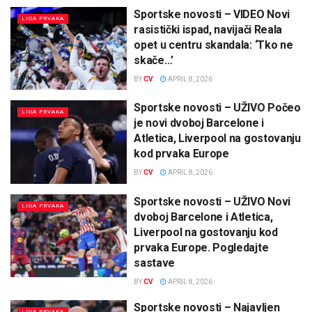
Sportske novosti – VIDEO Novi
LIGA PRVAKA
rasistički ispad, navijači Reala
opet u centru skandala: ‘Tko ne
skače…’
BY
CV
APRIL 8, 2026
Sportske novosti – UŽIVO Počeo
LIGA PRVAKA
je novi dvoboj Barcelone i
Atletica, Liverpool na gostovanju
kod prvaka Europe
BY
CV
APRIL 8, 2026
Sportske novosti – UŽIVO Novi
LIGA PRVAKA
dvoboj Barcelone i Atletica,
Liverpool na gostovanju kod
prvaka Europe. Pogledajte
sastave
BY
CV
APRIL 8, 2026
Sportske novosti – Najavljen
LIGA PRVAKA