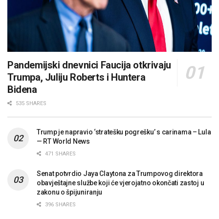
Pandemijski dnevnici Faucija otkrivaju
Trumpa, Juliju Roberts i Huntera
Bidena
535 SHARES
Trump je napravio ‘stratešku pogrešku’ s carinama – Lula
— RT World News
471 SHARES
Senat potvrdio Jaya Claytona za Trumpovog direktora
obavještajne službe koji će vjerojatno okončati zastoj u
zakonu o špijuniranju
396 SHARES